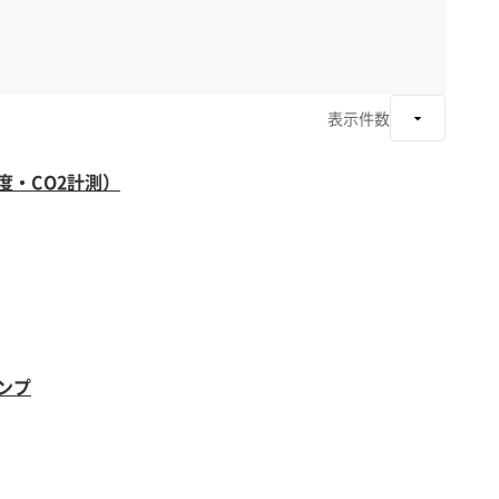
表示件数
・CO2計測）
ンプ