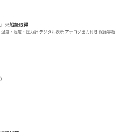
ー』※船級取得
温度・湿度・圧力計 デジタル表示 アナログ出力付き 保護等級
済）