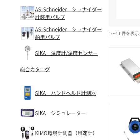
AS-Schneider シュナイダー
計装用バルブ
AS-Schneider シュナイダー
1～11 件を表示
舶用バルブ
SIKA 温度計/温度センサー
総合カタログ
SIKA ハンドヘルド計測器
SIKA シミュレーター
KIMO環境計測器（風速計）