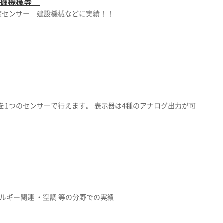
・採掘機械等
度センサー 建設機械などに実績！！
を1つのセンサ―で行えます。 表示器は4種のアナログ出力が可
ルギー関連 ・空調 等の分野での実績