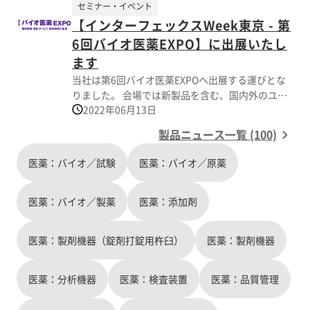
ンブリーチューブ ・《vyterial TM》 樹脂バイアル/
セミナー・イベント
ご来場を心よりお待ち申し上げます。
シリンジ
【インターフェックスWeek東京 - 第
6回バイオ医薬EXPO】に出展いたし
ます
当社は第6回バイオ医薬EXPOへ出展する運びとな
りました。 会場では新製品を含む、国内外のユニ
2022年06月13日
ークな製品を多数ご紹介致します。 期間中ご多忙
とは存じますが、皆様お誘い合わせの上、多数の
製品ニュース一覧 (100)
ご来場を心よりお待ち申し上げます。
医薬：バイオ／試験
医薬：バイオ／原薬
医薬：バイオ／製薬
医薬：添加剤
医薬：製剤機器（錠剤打錠用杵臼）
医薬：製剤機器
医薬：分析機器
医薬：検査装置
医薬：品質管理