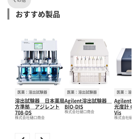
おすすめ製品
医薬：溶出試験器
医薬：溶出試験器
医薬：溶出試
溶出試験器 日本薬局
Agilent溶出試験器
Agilen
方準拠 アジレント
BIO-DIS
光度計 Cary
708-DS
Vis
株式会社樋口商会
株式会社樋口商会
株式会社樋口