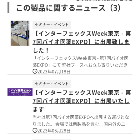
この製品に関するニュース（3）
セミナー・イベント
【インターフェックスWeek東京 - 第
7回バイオ医薬EXPO】に出展致しま
した！
「インターフェックスWeek東京 - 第7回バイオ医
薬EXPO」にて 弊社ブースへお立ち寄りいただきい
2023年07月18日
ただきました皆様、誠にありがとうございまし
た。 おかげさまをもちまして大盛況のうちに閉会
セミナー・イベント
することができました。 ご覧いただきました製品
【インターフェックスWeek東京 - 第
に関しまして、ご不明な点などございましたらお
気軽にご相談ください。 また、会期中頂戴したお
7回バイオ医薬EXPO】に出展いたし
問合せ等に関しましては順次対応させていただき
ます
ます。 今後とも樋口商会を何卒宜しくお願い申し
当社は第7回バイオ医薬EXPOへ出展する運びとな
上げます。 《会期中の主な展示製品》 ・ガス透過
りました。 会場では新製品を含む、国内外のユニ
性培養用バッグ、凍結保存用バッグ ・液体ろ過滅
2023年06月28日
ークな製品を多数ご紹介致します。 期間中ご多忙
菌カプセルフィルター ・シングルユースアッセ
とは存じますが、皆様お誘い合わせの上、多数の