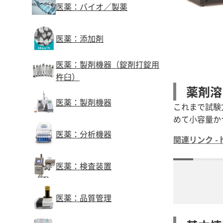
医薬：バイオ／製薬
医薬：添加剤
医薬：製剤機器（錠剤打錠用
杵臼）
薬剤溶
医薬：製剤機器
これまで試験
めて小容量か
医薬：分析機器
関連リンク - htt
医薬：検査装置
医薬：品質管理