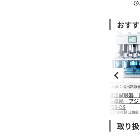
生
料
製剤
おすす
費
医薬：溶出試験
溶出試験器 
方準拠 アジ
708-DS
株式会社樋口商会
取り扱