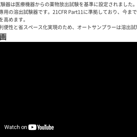
出試験器は医療機器からの薬物放出試験を基準に設定されました。これ
専用の溶出試験器です。21CFR Part11に準拠しており、今
を高めます。
利便性と省スペース化実現のため、オートサンプラーは溶出試
画