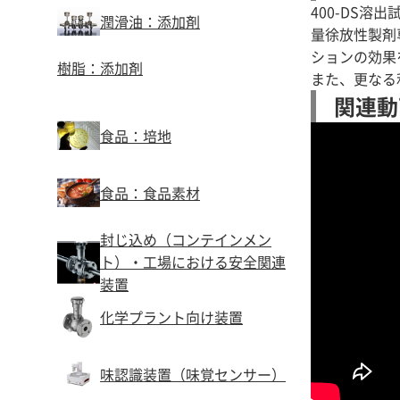
400-DS溶
潤滑油：添加剤
量徐放性製剤
ションの効果
樹脂：添加剤
また、更なる
関連動
食品：培地
食品：食品素材
封じ込め（コンテインメン
ト）・工場における安全関連
装置
化学プラント向け装置
味認識装置（味覚センサー）