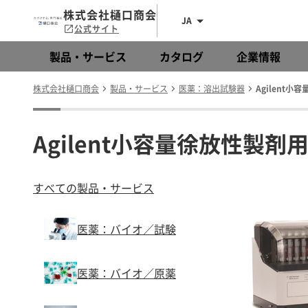
株式会社樋口商会
JA
公式サイト
製品・サービス
カタログ
企業情報
株式会社樋口商会
製品・サービス
医薬：溶出試験器
Agilent小
Agilent小容量徐放性製剤用
すべての製品・サービス
医薬：バイオ／試験
医薬：バイオ／原薬