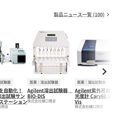
C/S-GMP・GMP事例集対応≫携帯型ラマンによる医薬品原
ボ 寺下敬次郎所長 4. 開発段階における局所皮膚適用
製品ニュース一覧 (100)
受付 ＜参加
次第締め切らせて頂きますのでご了承ください。 ＜注意＞本
セミナーは測定技術者様向けです。メーカーや技術調査目的等の参加はご遠慮ください。 ～詳細、お申込みは当社HPから～
試験器
医薬：溶出試験器
医薬：溶出試験器
医薬
を自動化！
Agilent溶出試験器
Agilent紫外可視分光
Agi
nt溶出試験サン
BIO-DIS
光度計 Cary60 UV-
製剤
ステーション
Vis
400-
株式会社樋口商会
口商会
株式会社樋口商会
株式会