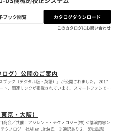
280-DS機械的校正システム
子ブック閲覧
カタログダウンロード
このカタログにお問い合わせ
カタログ）公開のご案内
ースブック（デジタル版・英語）』が公開されました。 2017-
ノート、関連リンクが掲載されています。スマートフォンでの
（東京・大阪）
共催：アジレント・テクノロジー(株) ＜講演内容＞
ロジー社Allan Little氏 ※通訳あり 2. 溶出試験と