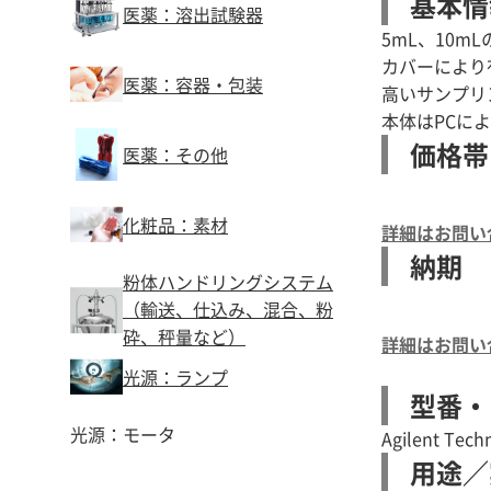
基本情
医薬：溶出試験器
5mL、10
カバーにより
医薬：容器・包装
高いサンプリ
本体はPCによ
価格帯
医薬：その他
化粧品：素材
詳細はお問い
納期
粉体ハンドリングシステム
（輸送、仕込み、混合、粉
砕、秤量など）
詳細はお問い
光源：ランプ
型番・
光源：モータ
Agilent Te
用途／