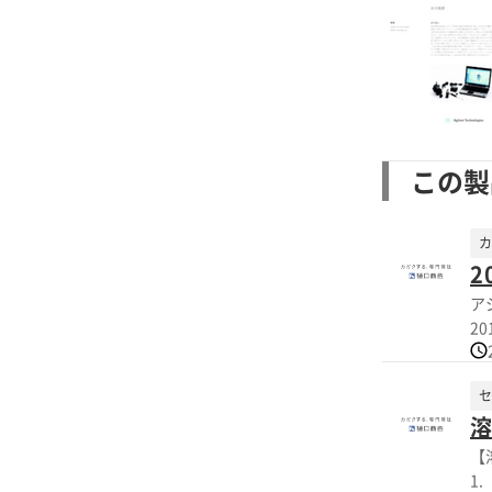
この製
カ
2
ア
2
閲
セ
溶
【
1