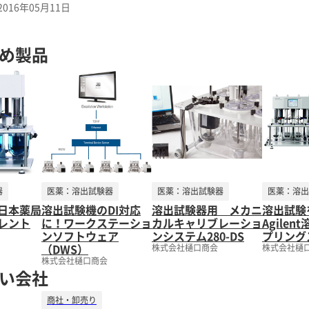
2016年05月11日
物学的同等性に関する理論的考察 東邦大学 菅野清彦准教授 3. ≪PI
粉体の全数受入確認試験と分析バリデーション 大阪ライフサイエンスラ
の薬物放出性試験の有用性について マルホCMC企画部 波々伯部真希氏 ＜開演時間＞10：00から ※9：30より
め製品
＞無料 お申し込みは、当社HPより承ります。 各会場とも、定員になり
器
医薬：溶出試験器
医薬：溶出試験器
医薬：溶出
日本薬局
溶出試験機のDI対応
溶出試験器用 メカニ
溶出試験
レント
に！ワークステーショ
カルキャリブレーショ
Agile
ンソフトウェア
ンシステム280-DS
プリング
（DWS）
株式会社樋口商会
株式会社樋
株式会社樋口商会
い会社
商社・卸売り