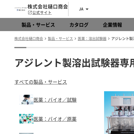
株式会社樋口商会
JA
公式サイト
製品・サービス
カタログ
企業情報
株式会社樋口商会
製品・サービス
医薬：溶出試験器
アジレント製溶
アジレント製溶出試験器専用モ
すべての製品・サービス
医薬：バイオ／試験
医薬：バイオ／原薬