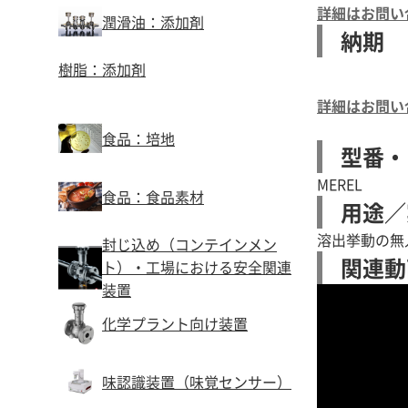
詳細はお問い
潤滑油：添加剤
納期
樹脂：添加剤
詳細はお問い
食品：培地
型番・
MEREL
食品：食品素材
用途／
溶出挙動の無
封じ込め（コンテインメン
関連動
ト）・工場における安全関連
装置
化学プラント向け装置
味認識装置（味覚センサー）