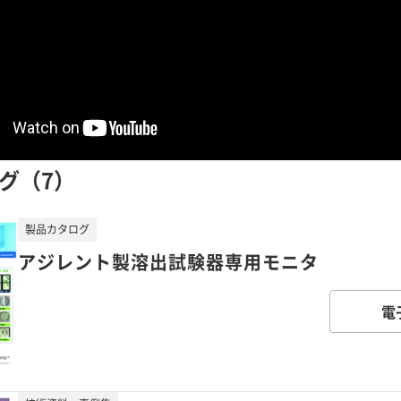
グ（7）
製品カタログ
アジレント製溶出試験器専用モニタ
電