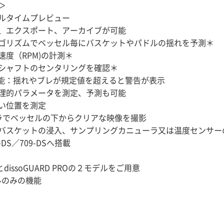
＞
ルタイムプレビュー
、エクスポート、アーカイブが可能
ゴリズムでベッセル毎にバスケットやパドルの揺れを予測＊
速度（RPM)の計測＊
シャフトのセンタリングを確認＊
ng機能：揺れやブレが規定値を超えると警告が表示
理的パラメータを測定、予測も可能
い位置を測定
ラでベッセルの下からクリアな映像を撮影
バスケットの浸入、サンプリングカニューラ又は温度センサー
08-DS／709-DSへ搭載
RDとdissoGUARD PROの２モデルをご用意
ルのみの機能