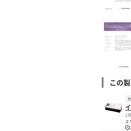
この製
セ
イ
2
ま
ー