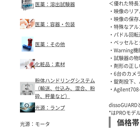
＜優れた特長
医薬：溶出試験器
・映像のリア
・映像の保存
医薬：容器・包装
・特殊なアル
・パドル回転
・ベッセルと
医薬：その他
・Warni
・試験器の物
化粧品：素材
・剤形の正し
・6台のカメ
粉体ハンドリングシステム
・錠剤投下、
（輸送、仕込み、混合、粉
・Agilent7
砕、秤量など）
dissoGUA
光源：ランプ
*はPROモデ
価格帯
光源：モータ