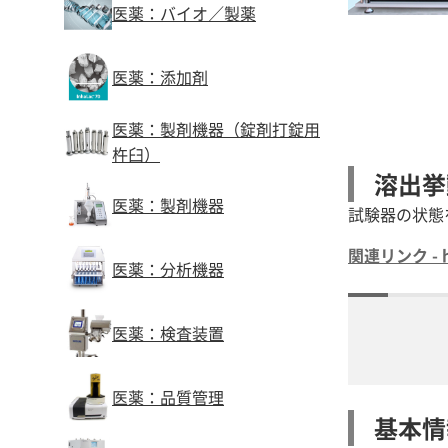
医薬：バイオ／製薬
医薬：添加剤
医薬：製剤機器（錠剤打錠用
杵臼）
溶出挙
医薬：製剤機器
試験器の状態
関連リンク - htt
医薬：分析機器
医薬：検査装置
医薬：品質管理
基本情