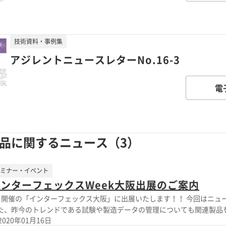
技術資料・事例集
アジレントニュースレターNo.16-3
電
品に関するニュース（3）
ミナー・イベント
ンターフェックスWeek大阪出展のご案内
月開催の「インターフェックス大阪」に出展いたします！！ 今回はニュ
た、昨今のトレンドである試験や製造データの管理についても関連製品を展
2020年01月16日
リリース製品抜粋＞ ▶JP・USP・ChP対応 旋光度計 ▶パート11対