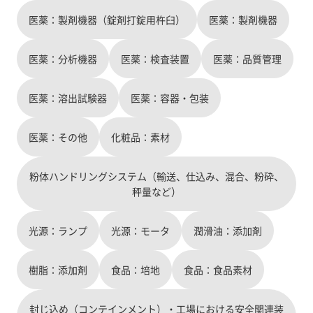
minibag、医薬品添加剤、各種デバイスなど。 当
医薬：製剤機器（錠剤打錠用杵臼）
医薬：製剤機器
製品のご案内はこちら https://www.higuchi-
inc.co.jp/business-
products/pharmaceuticals/index.html
医薬：分析機器
医薬：検査装置
医薬：品質管理
医薬：溶出試験器
医薬：容器・包装
医薬：その他
化粧品：素材
粉体ハンドリングシステム（輸送、仕込み、混合、粉砕、
秤量など）
光源：ランプ
光源：モータ
潤滑油：添加剤
樹脂：添加剤
食品：培地
食品：食品素材
封じ込め（コンテインメント）・工場における安全関連装