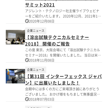
サミット2021
アジレント・テクノロジー社主催ライブウェビナ
ーをご紹介いたします。 2020年12月、2021年1
2020年12月08日
月・2月の3回にわたり、低分子医薬品からバイオ
医薬品まで医薬品分析を中心としたウェビナーが
企業ニュース
開催されます。 12月は「低分子医薬と核酸医薬
【溶出試験テクニカルセミナー
（原薬～CMC～品質管理）」をテーマに、当社も
「溶出試験の自動化と規制対応ソフトウェア」の
2018】 開催のご報告
演題で発表させていただきます。 セミナーではオ
この度 東京、大阪会場にて『溶出試験テクニカル
ートサンプリングによる溶出試験器の自動化、デ
セミナー2018』を開催いたしました。 当日は米国
ータインテグリティへの対応、ナノ粒子溶出試験
2018年11月08日
Agilent Technologies社 Bryan Crist氏より最新ガ
システム「Nano Dis」をご紹介いたします。
イドラインからみた溶出試験について講演いたし
企業ニュース
ました。また、広島国際大学 田中佑典先生より
【第31回 インターフェックス ジャパ
『消化管内における薬物のin vivo溶解挙動』につ
いて、東レ株式会社 新井悟先生より『３極に対応
ン】に出展いたしました！
するための試験検査室管理における実務対応のポ
会期中には多くの方にご来場頂き誠にありがとう
イント』をご講演いただきました。 ご多忙にも関
ございました。 おかげ様をもちまして無事盛況の
わらずご来場いただきました皆様、誠にありがと
2018年07月03日
もと閉会いたしました。 関係者一同、厚く御礼申
うございました。
し上げます。 会期中いただきましたお問合せに関