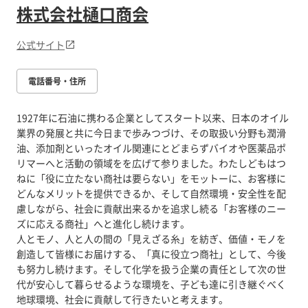
株式会社樋口商会
公式サイト
電話番号・住所
1927年に石油に携わる企業としてスタート以来、日本のオイル
業界の発展と共に今日まで歩みつづけ、その取扱い分野も潤滑
油、添加剤といったオイル関連にとどまらずバイオや医薬品ポ
リマーへと活動の領域をを広げて参りました。わたしどもはつ
ねに「役に立たない商社は要らない」をモットーに、お客様に
どんなメリットを提供できるか、そして自然環境・安全性を配
慮しながら、社会に貢献出来るかを追求し続る「お客様のニー
ズに応える商社」へと進化し続けます。
人とモノ、人と人の間の「見えざる糸」を紡ぎ、価値・モノを
創造して皆様にお届けする、「真に役立つ商社」として、今後
も努力し続けます。そして化学を扱う企業の責任として次の世
代が安心して暮らせるような環境を、子ども達に引き継ぐべく
地球環境、社会に貢献して行きたいと考えます。