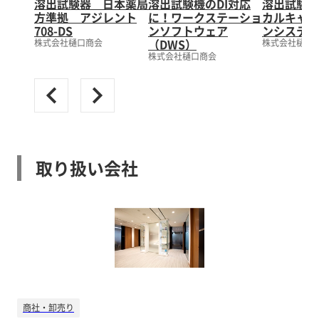
溶出試験器 日本薬局
溶出試験機のDI対応
溶出試験器
方準拠 アジレント
に！ワークステーショ
カルキャリ
708-DS
ンソフトウェア
ンシステム2
（DWS）
株式会社樋口商会
株式会社樋口
株式会社樋口商会
取り扱い会社
商社・卸売り