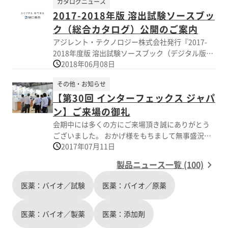
カタログニュース
しましては順次対応させていただきます。 また、
2017-2018年版 溶出試験ソースブッ
出展品やその他製品に関するお問合せは、弊社営
業担当もしくは当HP上部の【お問い合わせ】より
ク（総合カタログ）公開のご案内
ご連絡賜れば幸いです。 今後とも何卒宜しくお願
アジレント・テクノロジー株式会社発行『2017-
い申し上げます。 【主な展示品】 アジレントテク
2018年度版 溶出試験ソースブック（デジタル版・
ノロジー社708-DS溶出試験器、BIO-DIS溶出試験
2018年06月08日
英語）』が公開されました。 2017-2018年度版に
器、280-DSメカニカルキャリブレーションシステ
は各種溶出試験製品の詳細や、ビデオ、アプリケ
ム、溶出試験ワークステーションソフトウエア
その他・お知らせ
ーションノート、関連リンクが掲載されていま
（DWS）、Inspector500携帯型ラマン分光光度
【第30回 インターフェックス ジャパ
す。スマートフォンでの閲覧も可能です（サイト
計、作業支援ロボット（参考展示）
の閲覧には通信料が発生します）。
ン】ご来場の御礼
会期中には多くの方にご来場頂き誠にありがとう
ございました。 おかげ様をもちまして無事盛況の
2017年07月11日
もと閉会いたしました。関係者一同、厚く御礼申
し上げます。 会期中いただきましたお問合せに関
製品ニュース一覧 (100)
しましては順次対応させていただきます。 また、
出展品やその他製品に関するお問合せは、弊社営
医薬：バイオ／試験
医薬：バイオ／原薬
業担当までご連絡いただければ幸いです。 今後と
も何卒宜しくお願い申し上げます。 展示品: 溶出試
医薬：バイオ／製薬
験器、携帯用ラマン分光光度計、NIR異種錠検出
医薬：添加剤
器、アシストスーツ、医薬向けフレコン